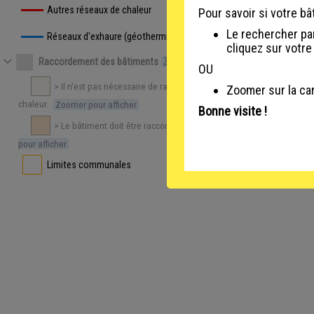
Autres réseaux de chaleur
Pour savoir si votre b
Le rechercher par
Réseaux d'exhaure (géothermie)
cliquez sur votre
Raccordement des bâtiments
Zoomer pour afficher
OU
Basculer la thématique
> Il n'est pas nécessaire de raccorder le bâtiment au réseau de
Zoomer sur la car
chaleur.
Zoomer pour afficher
Bonne visite !
> Le bâtiment doit être raccordé au réseau de chaleur.
Zoomer
pour afficher
Limites communales