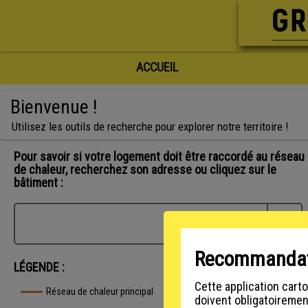
ACCUEIL
Bienvenue !
Utilisez les outils de recherche pour explorer notre territoire !
Pour savoir si votre logement doit être raccordé au réseau
de chaleur, recherchez son adresse ou cliquez sur le
bâtiment :
L
Recommandatio
LÉGENDE :
Cette application cart
Réseau de chaleur principal
doivent obligatoiremen